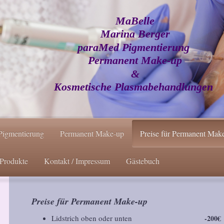
MaBelle
Marina Berger
paraMed Pigmentierung
Permanent Make-up
&
Kosmetische Plasmabehandlungen
Pigmentierung
Permanent Make-up
Preise für Permanent Ma
Produkte
Kontakt / Impressum
Gästebuch
Preise für Permanent Make-up
Lidstrich oben oder unten
-200€